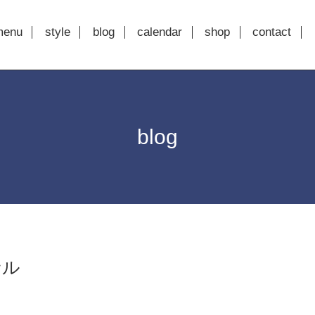
menu
style
blog
calendar
shop
contact
blog
サル