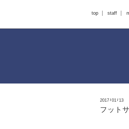
top
staff
2017
01
13
/
/
フット