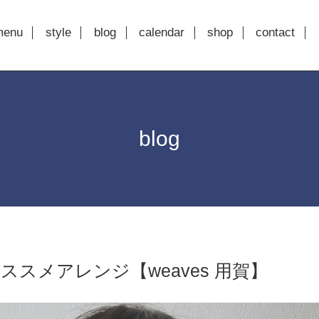
menu
style
blog
calendar
shop
contact
blog
ススメアレンジ【weaves 用賀】