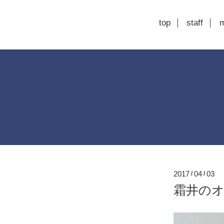
top
staff
2017
04
03
/
/
霜井のオ