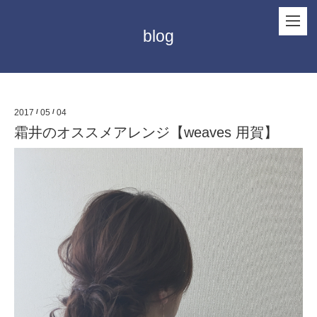
blog
2017
/
05
/
04
霜井のオススメアレンジ【weaves 用賀】