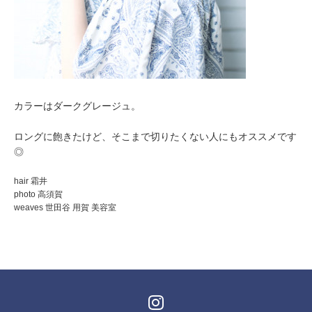
カラーはダークグレージュ。
ロングに飽きたけど、そこまで切りたくない人にもオススメです
◎
hair 霜井
photo 高須賀
weaves 世田谷 用賀 美容室