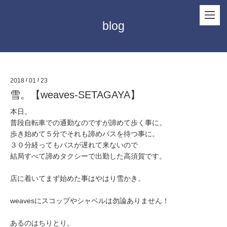
blog
2018
/
01
/
23
雪。【weaves-SETAGAYA】
本日。
普段自転車での通勤なのですが諦めて歩く事に。
歩き始めて５分でそれも諦めバスを待つ事に。
３０分経ってもバスが遅れて来ないので
結局すべて諦めタクシーで出勤した高須賀です。
店に着いてまず始めた事はやはり雪かき。
weavesにスコップやシャベルは勿論ありません！
あるのはちりとり。