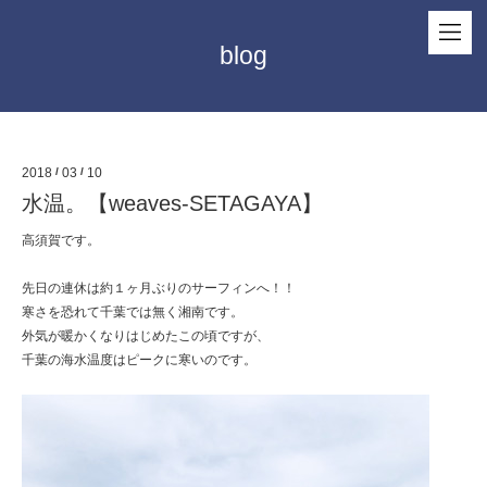
blog
2018
/
03
/
10
水温。【weaves-SETAGAYA】
高須賀です。
先日の連休は約１ヶ月ぶりのサーフィンへ！！
寒さを恐れて千葉では無く湘南です。
外気が暖かくなりはじめたこの頃ですが、
千葉の海水温度はピークに寒いのです。