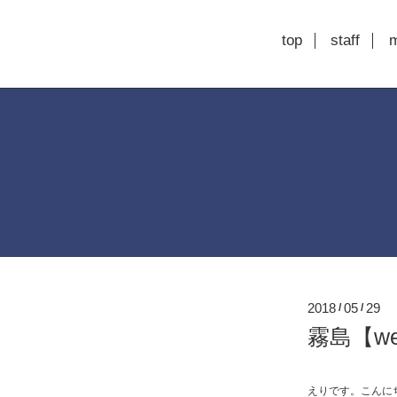
top
staff
2018
05
29
/
/
霧島【we
えりです。こんに