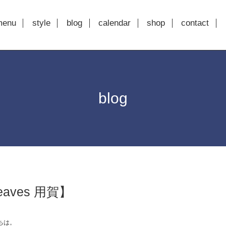
menu
style
blog
calendar
shop
contact
blog
aves 用賀】
ちは。