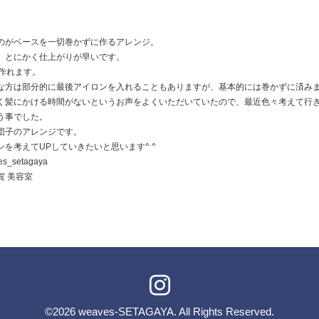
のがベースを一切巻かずに作るアレンジ。
、とにかく仕上がりが早いです。
で作れます。
な方は部分的に最後アイロンを入れることもありますが、基本的には巻かずに済み
く髪にかける時間がないというお声をよくいただいていたので、最近色々考えて行
う事でした。
団子のアレンジです。
を考えてUPしていきたいと思います^ ^
es_setagaya
用賀 美容室
©2026
weaves-SETAGAYA
. All Rights Reserved.