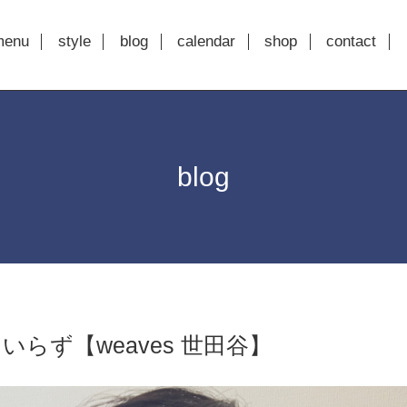
menu
style
blog
calendar
shop
contact
blog
いらず【weaves 世田谷】