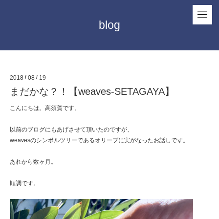
blog
2018
/
08
/
19
まだかな？！【weaves-SETAGAYA】
こんにちは。高須賀です。
以前のブログにもあげさせて頂いたのですが、
weavesのシンボルツリーであるオリーブに実がなったお話しです。
あれから数ヶ月。
順調です。