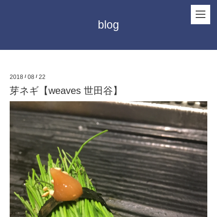
blog
2018
/
08
/
22
芽ネギ【weaves 世田谷】