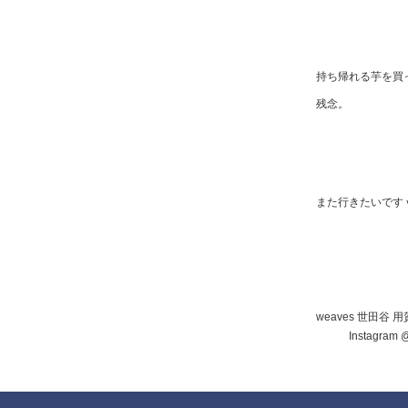
持ち帰れる芋を買
残念。
また行きたいです
weaves 世田谷 
Instagram @w