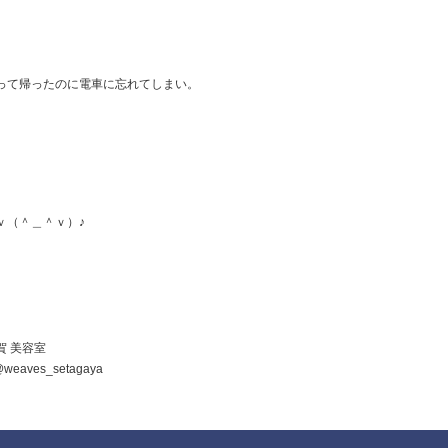
って帰ったのに電車に忘れてしまい。
ｖ（＾＿＾ｖ）♪
用賀 美容室
eaves_setagaya