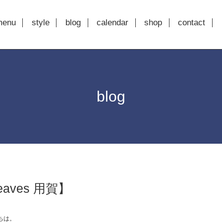
menu
style
blog
calendar
shop
contact
blog
aves 用賀】
ちは。