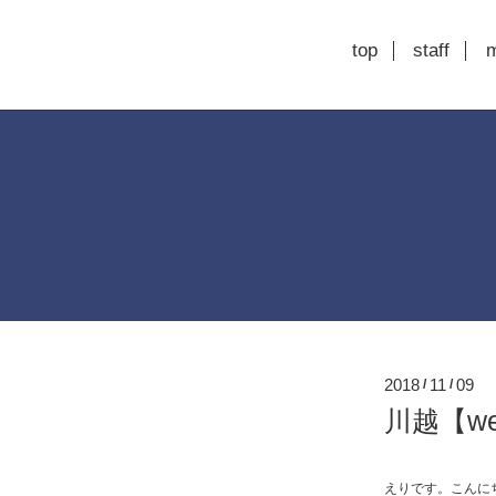
top
staff
2018
11
09
/
/
川越【we
えりです。こんに