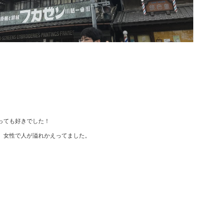
っても好きでした！
、女性で人が溢れかえってました。
。