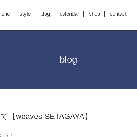
menu
style
blog
calendar
shop
contact
blog
【weaves-SETAGAYA】
とです！！