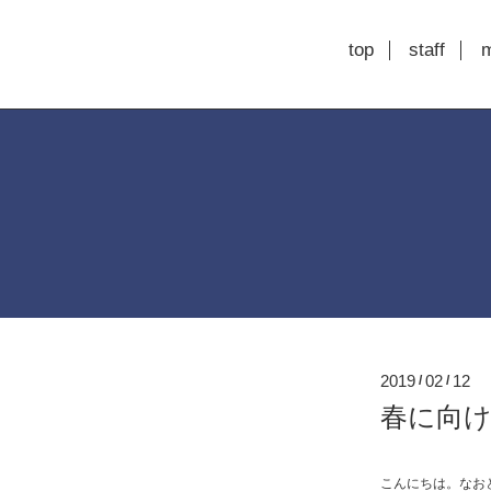
top
staff
2019
02
12
/
/
春に向けて
こんにちは。なお