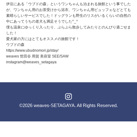
伊豆にある「ウブドの森」というワンちゃんも泊まれる旅館という事でした
が、ワンちゃん用のお茶受けから浴衣、ワンちゃん用ビュッフェなどとても
素晴らしいサービスでした！ドッグランも野生のリスがいるくらいの自然の
中にあってうちの老犬も満足そうでした^_^
僕も温泉にゆっくり入ったり、ぷらぷら散歩してみたりとのんびり過ごせま
した！
愛犬家の方にはとてもオススメの旅館です！
ウブドの森
https://www.ubudnomori.jp/stay/
weaves 世田谷 用賀 美容室 SEE/SAW
instagram@weaves_setagaya
©2026
weaves-SETAGAYA
. All Rights Reserved.