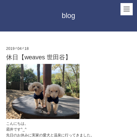
blog
2019
/
04
/
18
休日【weaves 世田谷】
こんにちは。
霜井です^_^
先日のお休みに実家の愛犬と温泉に行ってきました。