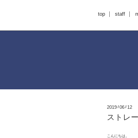
top
staff
2019
06
12
/
/
ストレート
こんにちは。