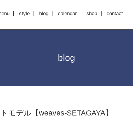
menu
style
blog
calendar
shop
contact
blog
モデル【weaves-SETAGAYA】