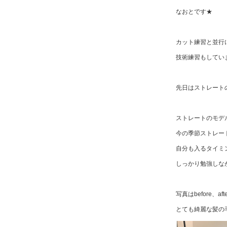
なおとです★
カット練習と並行
技術練習もしてい
先日はストレート
ストレートのモデ
今の季節ストレー
自分も入るタイミ
しっかり勉強しな
写真はbefore、a
とても綺麗な髪の