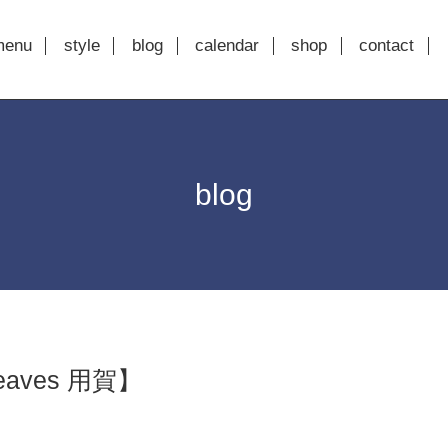
menu
style
blog
calendar
shop
contact
blog
aves 用賀】