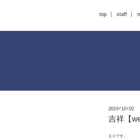
top
staff
2019
10
02
/
/
吉祥【we
えりです。