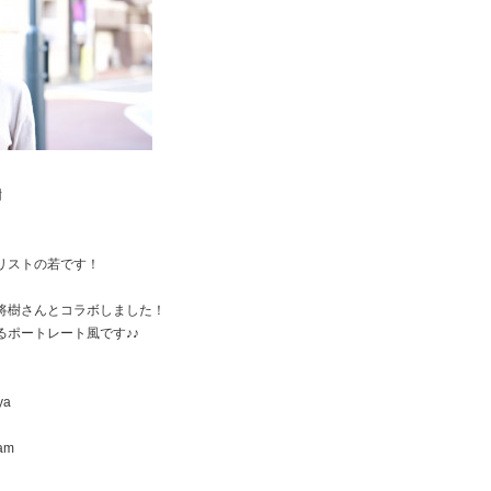
樹
リストの若です！
将樹さんとコラボしました！
るポートレート風です♪♪
ya
am