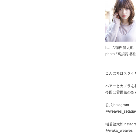
hair / 稲若 健太郎
photo / 高須賀 将
こんにちはスタイ
ヘアーとカメラを
今回は雰囲気のあ
公式Instagram
@weaves_setaga
稲若健太郎Instagr
@waka_weaves