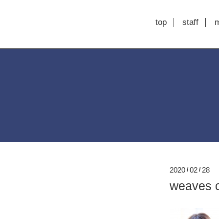
top
staff
2020
02
28
/
/
weaves 