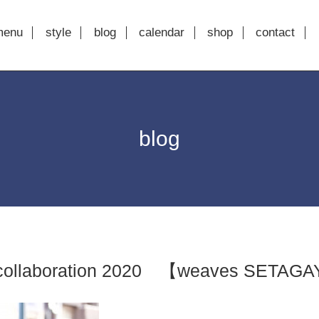
menu
style
blog
calendar
shop
contact
blog
collaboration 2020 【weaves SETAG