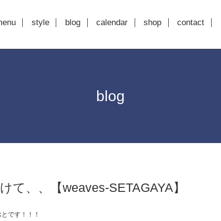
menu
style
blog
calendar
shop
contact
blog
て、、【weaves-SETAGAYA】
おとです！！！