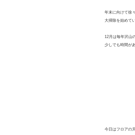
年末に向けて徐
大掃除を始めて
12
月は毎年沢山
少しでも時間が
今日はフロアの