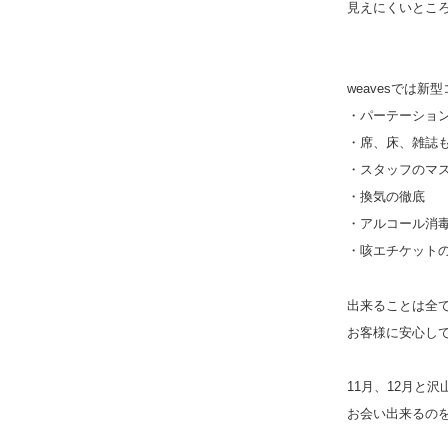
見えにくいとこ
weaves
では新型
・パーテーショ
・席、床、雑誌
・スタッフのマ
・換気の徹底
・アルコール消
・咳エチケット
出来ることは全
お客様に安心し
11
月、
12
月と沢
お会い出来るの