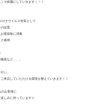
ろこそ綺麗にしていきます！！！
コロナウイルス対策として
ンの設置
もお客様毎に消毒
スク着用
毒
の徹底など、、、
て行い、
てご来店していただける環境を整えていきます！！
山のお客様に
を楽しみに待っています
☆