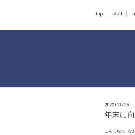
top
staff
2020
11
25
/
/
年末に向け
こんにちは。な