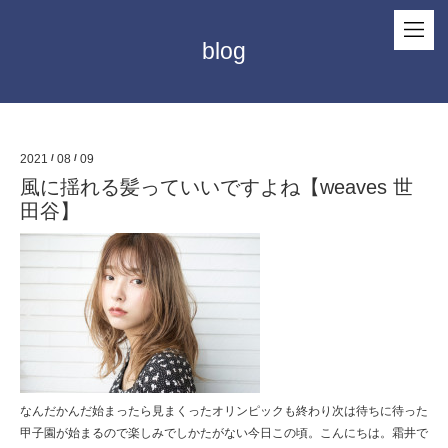
blog
2021
/
08
/
09
風に揺れる髪っていいですよね【weaves 世
田谷】
なんだかんだ始まったら見まくったオリンピックも終わり次は待ちに待った
甲子園が始まるので楽しみでしかたがない今日この頃。こんにちは。霜井で