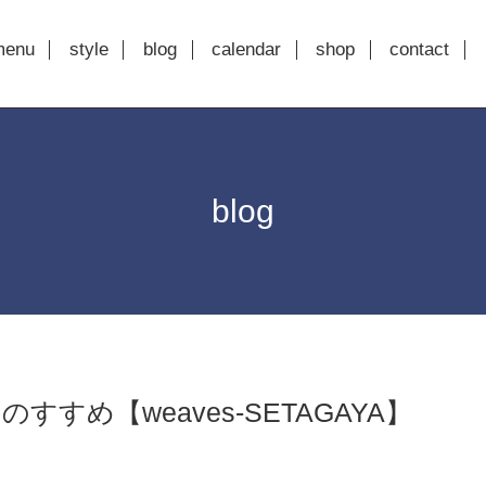
menu
style
blog
calendar
shop
contact
blog
すすめ【weaves-SETAGAYA】