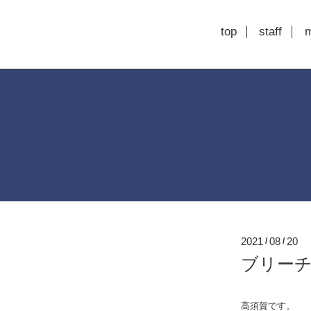
top
staff
2021
08
20
/
/
ブリーチの
高須賀です。