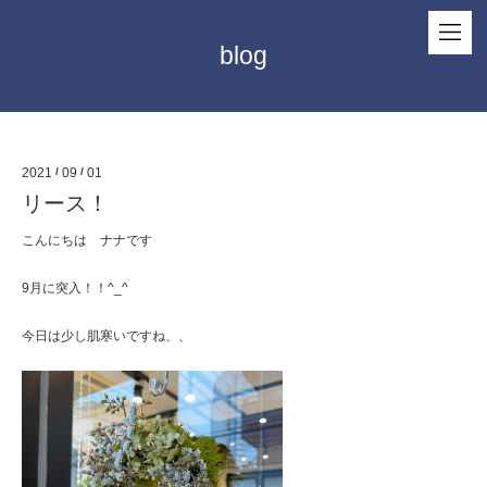
blog
2021
/
09
/
01
リース！
こんにちは ナナです
9月に突入！！^_^
今日は少し肌寒いですね、、