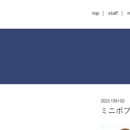
top
staff
2021
09
02
/
/
ミニボブ【