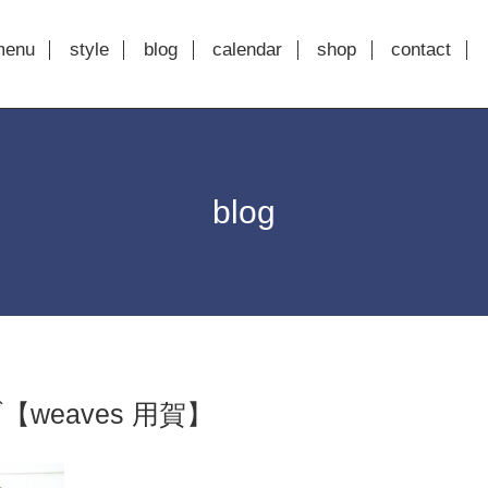
menu
style
blog
calendar
shop
contact
blog
weaves 用賀】