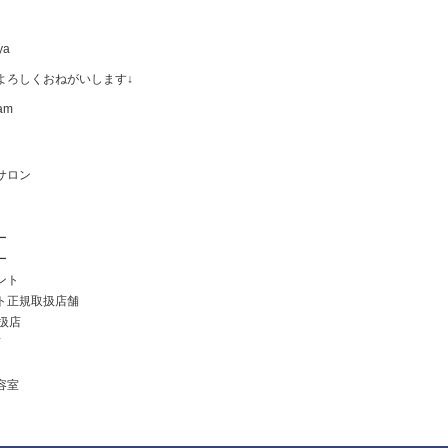
ya
よろしくおねがいします↓
am
サロン
ー
ー
ント
ト正規取扱店舗
取扱店
店
容室