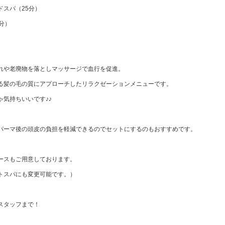
ドスパ（25分）
分）
れや老廃物を落としマッサージで血行を促進。
る髪の毛の質にアプローチしたリラクゼーションメニューです。
ゃ気持ちいいです♪♪
パーマ後の頭皮の負担を軽減できるのでセットにするのもおすすめです。
ースもご用意しております。
トスパにも変更可能です。）
スタッフまで！