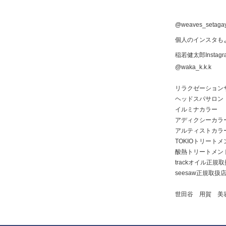
@weaves_setaga
個人のインスタも
稲若健太郎Instagr
@waka_k.k.k
リラクゼーション
ヘッドスパサロン
イルミナカラー
アディクシーカラ
アルティストカラ
TOKIOトリートメ
酸熱トリートメン
trackオイル正規
seesaw正規取扱
世田谷 用賀 美