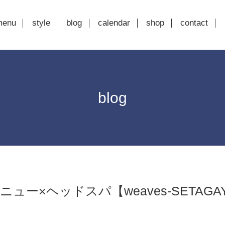
menu
style
blog
calendar
shop
contact
blog
ュー×ヘッドスパ【weaves-SETAGAY