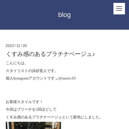
blog
2023
/
11
/
20
くすみ感のあるプラチナベージュ♪
こんにちは。
スタイリストの浜砂直人です。
個人
Instagram
アカウントです
→@naoto.05
お客様スタイルです！
今回はブリーチを
2
回ほどして
くすみ感のあるプラチナベージュという髪色にしました。