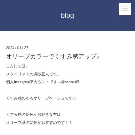
blog
2024
/
01
/
27
オリーブカラーでくすみ感アップ♪
こんにちは。
スタイリストの浜砂直人です。
個人
Instagram
アカウントです
→@naoto.05
くすみ感のあるオリーブベージュです♪♪
くすみ感の髪色がお好きな方は
オリーブ系の髪色がおすすめです！！