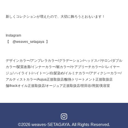
新しくコレクションが増えたので、大切に飾ろうとおもいます！
Instagram
【 @weaves_setagaya 】
デザインカラー/アンブレラカラー/グラデーション/ヘッドスパサロン/ダブル
カラー/髪質改善/インナーカラー/裾カラー/ケアブリーチカラー/バレイヤー
ジュ/ ハイライト/ハイトーン/白髪染め/イルミナカラー/アディクシーカラー/
アルティストカラー/Aujua正規取扱店/酸熱トリートメント正規取扱店
舗/trackオイル正規取扱店/オージュア正規取扱店/世田谷/用賀/美容室
©2026
weaves-SETAGAYA
. All Rights Reserved.