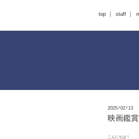
top
staff
2025
02
13
/
/
映画鑑賞
こんにちは！