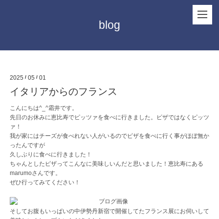
blog
2025
/
05
/
01
イタリアからのフランス
こんにちは^_^霜井です。
先日のお休みに恵比寿でピッツァを食べに行きました。ピザではなくピッツ
ァ！
我が家にはチーズが食べれない人がいるのでピザを食べに行く事がほぼ無か
ったんですが
久しぶりに食べに行きました！
ちゃんとしたピザってこんなに美味しいんだと思いました！恵比寿にある
marumoさんです。
ぜひ行ってみてください！
そしてお腹もいっぱいの中伊勢丹新宿で開催してたフランス展にお伺いして