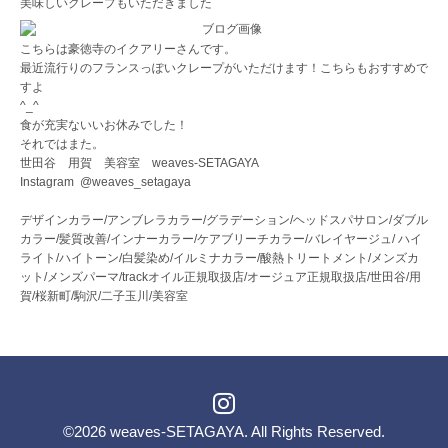
美味しいクレープもいただきました
こちらは豪徳寺のイクアリーさんです。
最近流行りのフランスっぽいクレープがいただけます！こちらもおすすめで
すよ
^_^
食が充実ないいお休みでした！
それではまた。
世田谷 用賀 美容室 weaves-SETAGAYA
Instagram @weaves_setagaya
デザインカラー/アンブレラカラー/グラデーション/ヘッドスパサロン/ダブル
カラー/髪質改善/インナーカラー/ケアブリーチカラー/バレイヤージュ/ ハイ
ライト/ハイトーン/白髪染め/イルミナカラー/酸熱トリートメント/メンズカ
ット/メンズパーマ/trackオイル正規取扱店/オージュア正規取扱店/世田谷/用
賀/桜新町/駒沢/二子玉川/美容室
©2026
weaves-SETAGAYA
. All Rights Reserved.