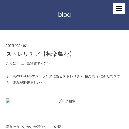
blog
2025
/
05
/
02
ストレリチア【極楽鳥花】
こんにちは。高須賀です(^^)
今年もweavesのエントランスにあるストレリチア(極楽鳥花)に新たな２つ
のつぼみが出来ました♪
咲きそうでなかなか咲かないこの花。