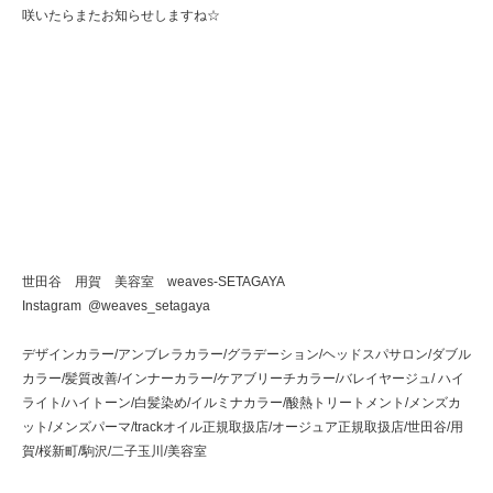
咲いたらまたお知らせしますね☆
世田谷 用賀 美容室 weaves-SETAGAYA
Instagram @weaves_setagaya
デザインカラー/アンブレラカラー/グラデーション/ヘッドスパサロン/ダブル
カラー/髪質改善/インナーカラー/ケアブリーチカラー/バレイヤージュ/ ハイ
ライト/ハイトーン/白髪染め/イルミナカラー/酸熱トリートメント/メンズカ
ット/メンズパーマ/trackオイル正規取扱店/オージュア正規取扱店/世田谷/用
賀/桜新町/駒沢/二子玉川/美容室