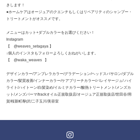
きします！
●ホームケアはオージュアのクエンチもしくはリペアリティのシャンプー・
トリートメントがオススメです。
メニューはカット+ダブルカラーをお選びください！
Instagram
【 @weaves_setagaya 】
↓個人のインスタもフォローよろしくおねがいします。
【 @waka_weaves 】
デザインカラー/アンブレラカラー/グラデーション/ヘッドスパサロン/ダブル
カラー/髪質改善/インナーカラー/ケアブリーチカラー/バレイヤージュ/ ハイ
ライト/ハイトーン/白髪染め/イルミナカラー/酸熱トリートメント/メンズカ
ット/メンズパーマ/trackオイル正規取扱店/オージュア正規取扱店/世田谷/用
賀/桜新町/駒沢/二子玉川/美容室