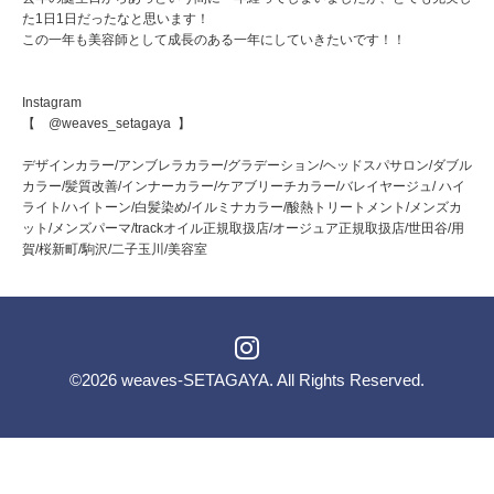
た1日1日だったなと思います！
この一年も美容師として成長のある一年にしていきたいです！！
Instagram
【 @weaves_setagaya 】
デザインカラー/アンブレラカラー/グラデーション/ヘッドスパサロン/ダブル
カラー/髪質改善/インナーカラー/ケアブリーチカラー/バレイヤージュ/ ハイ
ライト/ハイトーン/白髪染め/イルミナカラー/酸熱トリートメント/メンズカ
ット/メンズパーマ/trackオイル正規取扱店/オージュア正規取扱店/世田谷/用
賀/桜新町/駒沢/二子玉川/美容室
©2026
weaves-SETAGAYA
. All Rights Reserved.