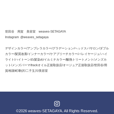
世田谷 用賀 美容室 weaves-SETAGAYA
Instagram @weaves_setagaya
デザインカラー/アンブレラカラー/グラデーション/ヘッドスパサロン/ダブル
カラー/髪質改善/インナーカラー/ケアブリーチカラー/バレイヤージュ/ ハイ
ライト/ハイトーン/白髪染め/イルミナカラー/酸熱トリートメント/メンズカ
ット/メンズパーマ/trackオイル正規取扱店/オージュア正規取扱店/世田谷/用
賀/桜新町/駒沢/二子玉川/美容室
©2026
weaves-SETAGAYA
. All Rights Reserved.