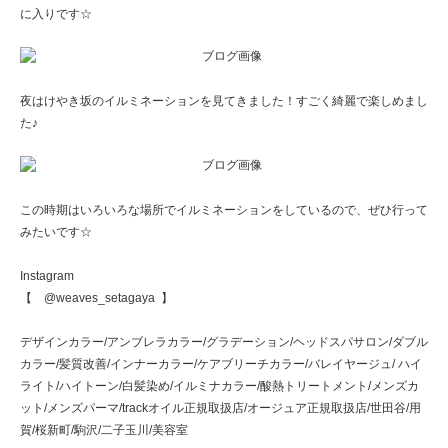
に入りです☆
夜はけやき坂のイルミネーションを見てきました！すごく綺麗で楽しめまし
た♪
この時期はいろいろな場所でイルミネーションをしているので、ぜひ行って
みたいです☆
Instagram
【 @weaves_setagaya 】
デザインカラー/アンブレラカラー/グラデーション/ヘッドスパサロン/ダブル
カラー/髪質改善/インナーカラー/ケアブリーチカラー/バレイヤージュ/ ハイ
ライト/ハイトーン/白髪染め/イルミナカラー/酸熱トリートメント/メンズカ
ット/メンズパーマ/trackオイル正規取扱店/オージュア正規取扱店/世田谷/用
賀/桜新町/駒沢/二子玉川/美容室