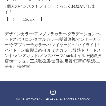
↓個人のインスタもフォローよろしくおねがいしま
す！
【 @___15o.nk
】
デザインカラー/アンブレラカラー/グラデーション/ヘ
ッドスパサロン/ダブルカラー/髪質改善/インナーカラ
ー/ケアブリーチカラー/バレイヤージュ/ ハイライト/
ハイトーン/白髪染め/イルミナカラー/酸熱トリートメ
ント/メンズカット/メンズパーマ/trackオイル正規取扱
店/オージュア正規取扱店/世田谷/用賀/桜新町/駒沢/二
子玉川/美容室
©2026
weaves-SETAGAYA
. All Rights Reserved.