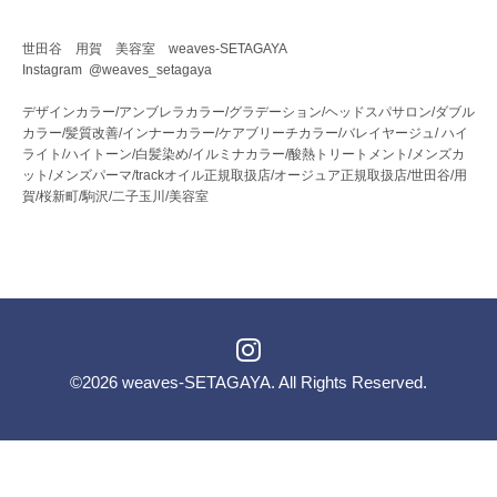
世田谷 用賀 美容室 weaves-SETAGAYA
Instagram @weaves_setagaya
デザインカラー/アンブレラカラー/グラデーション/ヘッドスパサロン/ダブル
カラー/髪質改善/インナーカラー/ケアブリーチカラー/バレイヤージュ/ ハイ
ライト/ハイトーン/白髪染め/イルミナカラー/酸熱トリートメント/メンズカ
ット/メンズパーマ/trackオイル正規取扱店/オージュア正規取扱店/世田谷/用
賀/桜新町/駒沢/二子玉川/美容室
©2026
weaves-SETAGAYA
. All Rights Reserved.