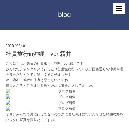
blog
2026
/
02
/
01
社員旅行in沖縄 ver.霜井
こんにちは。先日の社員旅行in沖縄 ver.霜井です。
みんなでジャングリアに行ったり首里城に行ったり夜は国際通りで沖縄料理
を食べたりととても楽しく過ごせました！
が、流石に若者の体力は恐ろしいですね。
僕はところどころ疲れを癒すために猫を注入してました。
今回はみんなで海に行けてないので次にまた沖縄に行けたらぜひ綺麗な海を
バックに写真を撮りたいですね！