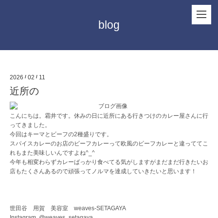
blog
2026
/
02
/
11
近所の
こんにちは。霜井です。休みの日に近所にある行きつけのカレー屋さんに行
ってきました。
今回はキーマとビーフの2種盛りです。
スパイスカレーのお店のビーフカレーって欧風のビーフカレーと違っててこ
れもまた美味しいんですよね^_^
今年も相変わらずカレーばっかり食べてる気がしますがまだまだ行きたいお
店もたくさんあるので頑張ってノルマを達成していきたいと思います！
世田谷 用賀 美容室 weaves-SETAGAYA
Instagram @weaves_setagaya