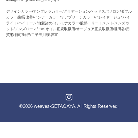
デザインカラー/アンブレラカラー/グラデーション/ヘッドスパサロン/ダブル
カラー/髪質改善/インナーカラー/ケアブリーチカラー/バレイヤージュ/ ハイ
ライト/ハイトーン/白髪染め/イルミナカラー/酸熱トリートメント/メンズカ
ット/メンズパーマ/trackオイル正規取扱店/オージュア正規取扱店/世田谷/用
賀/桜新町/駒沢/二子玉川/美容室
©2026
weaves-SETAGAYA
. All Rights Reserved.