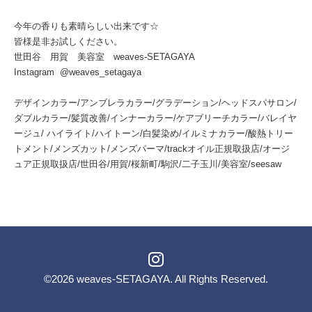
今年の香りも素晴らしい出来です☆
皆様是非お試しください。
世田谷 用賀 美容室 weaves-SETAGAYA
Instagram @weaves_setagaya
デザインカラー/アンブレラカラー/グラデーション/ヘッドスパサロン/
ダブルカラー/髪質改善/インナーカラー/ケアブリーチカラー/バレイヤ
ージュ/ ハイライト/ハイトーン/白髪染め/イルミナカラー/酸熱トリー
トメント/メンズカット/メンズパーマ/trackオイル正規取扱店/オージ
ュア正規取扱店/世田谷/用賀/桜新町/駒沢/二子玉川/美容室/seesaw
©2026
weaves-SETAGAYA
. All Rights Reserved.