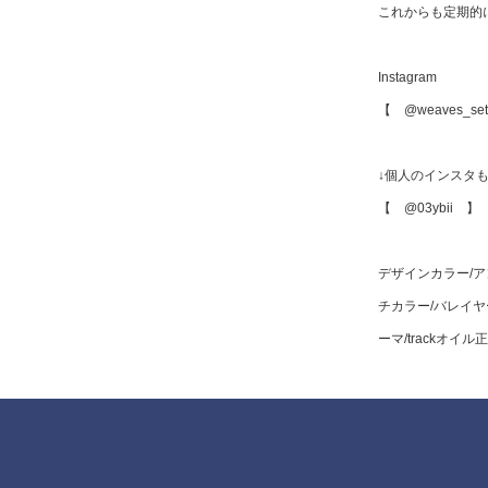
これからも定期的
Instagram
【 @weaves_se
↓個人のインスタ
【 @03ybii 】
デザインカラー/ア
チカラー/バレイヤ
ーマ/trackオイ