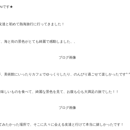
yuです★
友達と初めて熱海旅行に行ってきました！
て、海と街の景色がとても綺麗で感動しました、、
が、美術館にいったりカフェでゆっくりしたり、のんびり過ごせて楽しかったです^ 
美味しいものを食べて、綺麗な景色を見て、お腹も心も大満足の旅でした！！
てみたかった場所で、そこに久々に会える友達と行けて本当に嬉しかったです！