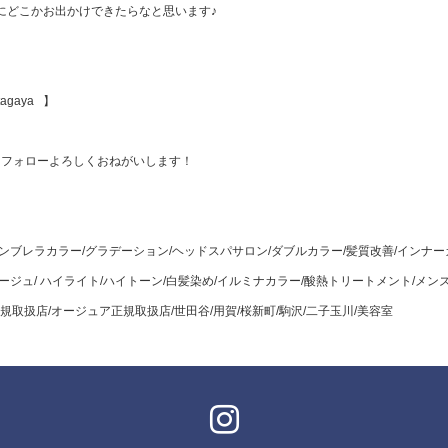
にどこかお出かけできたらなと思います♪
tagaya 】
もフォローよろしくおねがいします！
ンブレラカラー/グラデーション/ヘッドスパサロン/ダブルカラー/髪質改善/インナー
ージュ/ ハイライト/ハイトーン/白髪染め/イルミナカラー/酸熱トリートメント/メン
ル正規取扱店/オージュア正規取扱店/世田谷/用賀/桜新町/駒沢/二子玉川/美容室