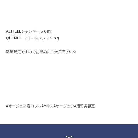
ALTI ELLシャンプー５０ml
QUENCH トリートメント５０g
数量限定ですのでお早めにご来店下さい☆
#オージュア春コフレ#Aujua#オージュア#用賀美容室