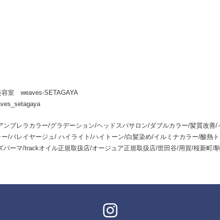
室 weaves-SETAGAYA
ves_setagaya
アンブレラカラー/グラデーション/ヘッドスパサロン/ダブルカラー/髪質改善/
ー/バレイヤージュ/ ハイライト/ハイトーン/白髪染め/イルミナカラー/酸熱
パーマ/trackオイル正規取扱店/オージュア正規取扱店/世田谷/用賀/桜新町/