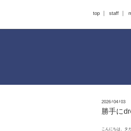
top
staff
2026
04
03
/
/
勝手にdre
こんにちは、タカス