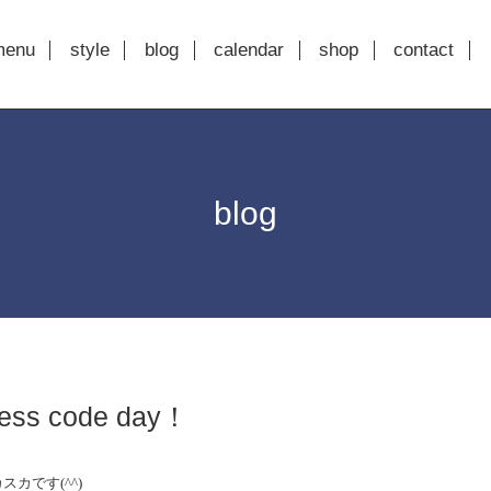
menu
style
blog
calendar
shop
contact
blog
ss code day！
カです(^^)