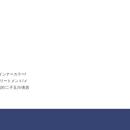
インナーカラー/
トリートメント/メ
駒沢/二子玉川/美容