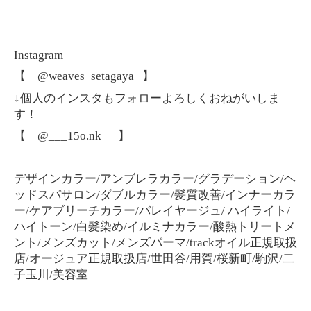
Instagram
【 @weaves_setagaya 】
↓個人のインスタもフォローよろしくおねがいしま
す！
【 @___15o.nk
】
デザインカラー/アンブレラカラー/グラデーション/ヘ
ッドスパサロン/ダブルカラー/髪質改善/インナーカラ
ー/ケアブリーチカラー/バレイヤージュ/ ハイライト/
ハイトーン/白髪染め/イルミナカラー/酸熱トリートメ
ント/メンズカット/メンズパーマ/trackオイル正規取扱
店/オージュア正規取扱店/世田谷/用賀/桜新町/駒沢/二
子玉川/美容室