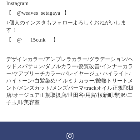
Instagram
【 @weaves_setagaya 】
↓個人のインスタもフォローよろしくおねがいしま
す！
【 @___15o.nk
】
デザインカラー/アンブレラカラー/グラデーション/ヘ
ッドスパサロン/ダブルカラー/髪質改善/インナーカラ
ー/ケアブリーチカラー/バレイヤージュ/ ハイライト/
ハイトーン/白髪染め/イルミナカラー/酸熱トリートメ
ント/メンズカット/メンズパーマ/trackオイル正規取扱
店/オージュア正規取扱店/世田谷/用賀/桜新町/駒沢/二
子玉川/美容室