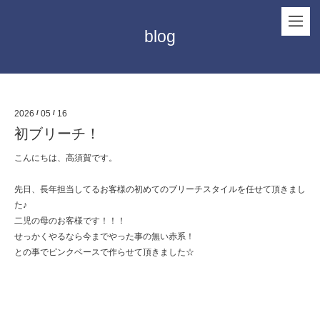
blog
2026
/
05
/
16
初ブリーチ！
こんにちは、高須賀です。
先日、長年担当してるお客様の初めてのブリーチスタイルを任せて頂きまし
た♪
二児の母のお客様です！！！
せっかくやるなら今までやった事の無い赤系！
との事でピンクベースで作らせて頂きました☆