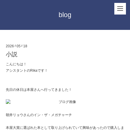
blog
2026
/
05
/
18
小説
こんにちは！
アシスタントのRikaです！
先日の休日は本屋さんへ行ってきました！
朝井リョウさんのイン・ザ・メガチャーチ
本屋大賞に選ばれた本として取り上げられていて興味があったので購入しま