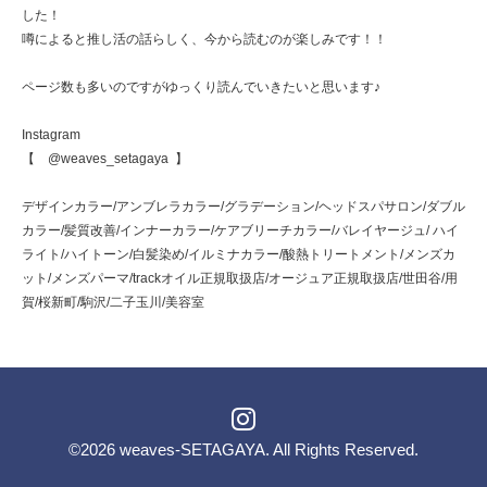
した！
噂によると推し活の話らしく、今から読むのが楽しみです！！
ページ数も多いのですがゆっくり読んでいきたいと思います♪
Instagram
【 @weaves_setagaya 】
デザインカラー/アンブレラカラー/グラデーション/ヘッドスパサロン/ダブル
カラー/髪質改善/インナーカラー/ケアブリーチカラー/バレイヤージュ/ ハイ
ライト/ハイトーン/白髪染め/イルミナカラー/酸熱トリートメント/メンズカ
ット/メンズパーマ/trackオイル正規取扱店/オージュア正規取扱店/世田谷/用
賀/桜新町/駒沢/二子玉川/美容室
©2026
weaves-SETAGAYA
. All Rights Reserved.