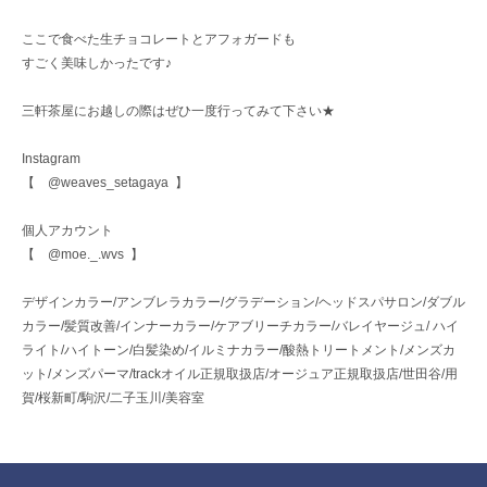
ここで食べた生チョコレートとアフォガードも
すごく美味しかったです♪
三軒茶屋にお越しの際はぜひ一度行ってみて下さい★
Instagram
【 @weaves_setagaya 】
個人アカウント
【 @moe._.wvs 】
デザインカラー/アンブレラカラー/グラデーション/ヘッドスパサロン/ダブル
カラー/髪質改善/インナーカラー/ケアブリーチカラー/バレイヤージュ/ ハイ
ライト/ハイトーン/白髪染め/イルミナカラー/酸熱トリートメント/メンズカ
ット/メンズパーマ/trackオイル正規取扱店/オージュア正規取扱店/世田谷/用
賀/桜新町/駒沢/二子玉川/美容室