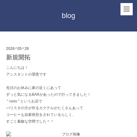
blog
2026
/
05
/
28
新規開拓
こんにちは！
アシスタントの望恵です
先日のお休みに家の近くにあって
ずっと気になるBARがあったので行ってきました！
" cielo " というお店で
バリスタの方が作るカクテルがたくさんあって
コーヒーも自家焙煎をされているらしく、
すごく素敵な空間でした＾＾