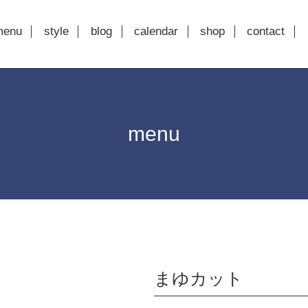
menu
style
blog
calendar
shop
contact
menu
まゆカット