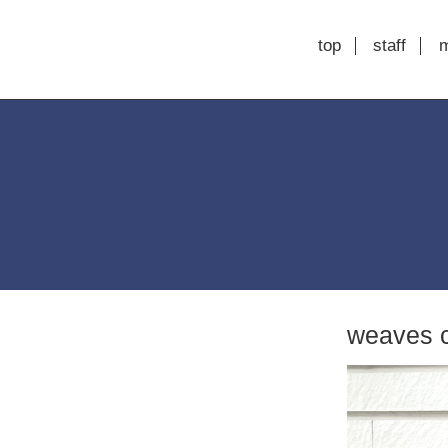
top
staff
weaves c